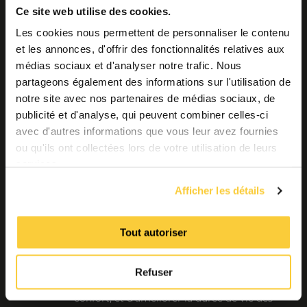
Ce site web utilise des cookies.
Des questions ou
Les cookies nous permettent de personnaliser le contenu
Contactez
un problème?
et les annonces, d'offrir des fonctionnalités relatives aux
nous
médias sociaux et d'analyser notre trafic. Nous
Contactez nos spécialistes
partageons également des informations sur l'utilisation de
produits
notre site avec nos partenaires de médias sociaux, de
publicité et d'analyse, qui peuvent combiner celles-ci
Garder le lien via nos réseaux
avec d'autres informations que vous leur avez fournies
sociaux
ou qu'ils ont collectées lors de votre utilisation de leurs
services.
Afficher les détails
Tout autoriser
Spirotech est un expert de 1er plan en
matière d’amélioration de l’efficacité des
réseaux de chauffage et de refroidissement
(CVC). Nos solutions permettent
Refuser
d’économiser de l’énergie, d’accroître le
confort, et d’améliorer la durée de vie des