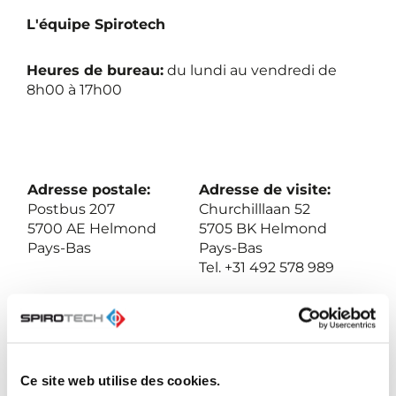
L'équipe Spirotech
Heures de bureau:
du lundi au vendredi de
8h00 à 17h00
Adresse postale:
Adresse de visite:
Postbus 207
Churchilllaan 52
5700 AE Helmond
5705 BK Helmond
Pays-Bas
Pays-Bas
Tel. +31 492 578 989
BIC: NL23ABNA052.31.72.168
Swift: ABNANL2A
Ce site web utilise des cookies.
VAT: NL-007020995 B01