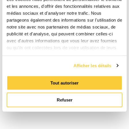
désaérateur
et les annonces, d'offrir des fonctionnalités relatives aux
automatique
médias sociaux et d'analyser notre trafic. Nous
Avec raccords
Oui
partageons également des informations sur l'utilisation de
notre site avec nos partenaires de médias sociaux, de
Nettoyage
Oui
possible
publicité et d'analyse, qui peuvent combiner celles-ci
pendant le
avec d'autres informations que vous leur avez fournies
fonctionnement
ou qu'ils ont collectées lors de votre utilisation de leurs
Distance de
0.0 mm
services.
décalage
entrée/sortie
Afficher les détails
Matériau du
Steel
raccord
Tout autoriser
Capacité de
0.0 - 12.5 m³/h
débit
Refuser
Norme de bride
Autre