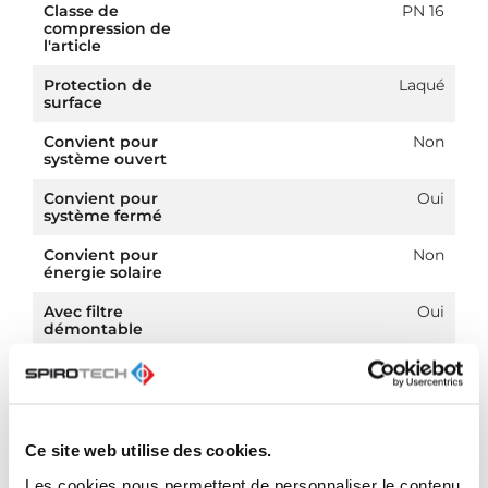
Classe de
PN 16
compression de
l'article
Protection de
Laqué
surface
Convient pour
Non
système ouvert
Convient pour
Oui
système fermé
Convient pour
Non
énergie solaire
Avec filtre
Oui
démontable
Volume du filtre
7.0 Ltr.
Principe de
Non
fonctionnement
magnétique
Ce site web utilise des cookies.
Avec
Oui
Les cookies nous permettent de personnaliser le contenu