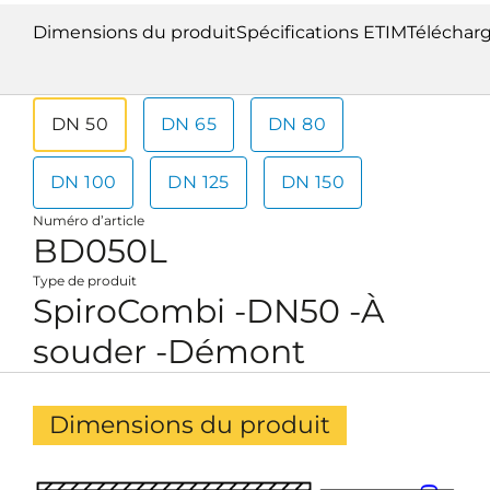
Dimensions du produit
Spécifications ETIM
Téléchar
DN 50
DN 65
DN 80
DN 100
DN 125
DN 150
Numéro d’article
BD050L
Type de produit
SpiroCombi -DN50 -À
souder -Démont
Dimensions du produit