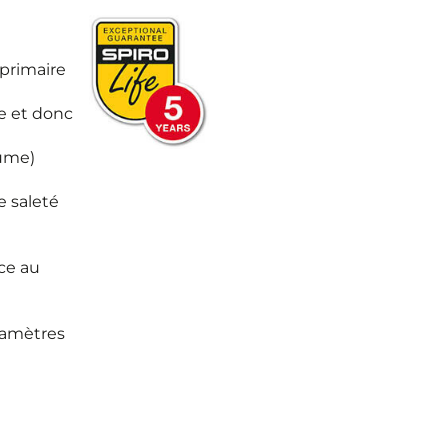
primaire
e et donc
lume)
e saleté
ce au
iamètres