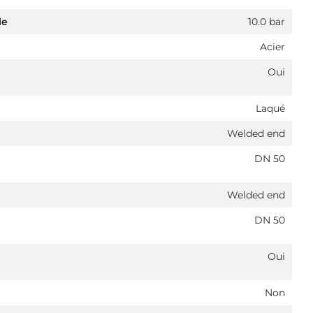
le
10.0 bar
Acier
Oui
Laqué
Welded end
DN 50
Welded end
DN 50
Oui
Non