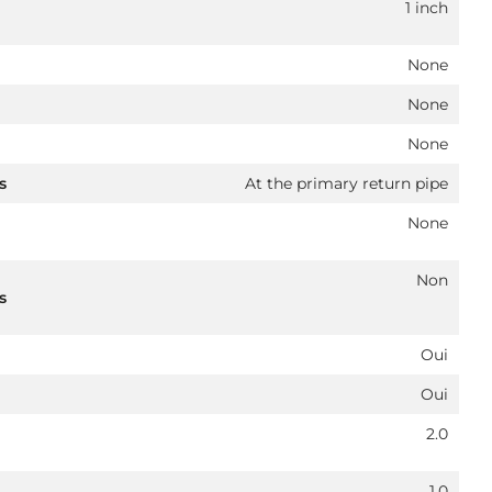
1 inch
None
None
None
s
At the primary return pipe
None
Non
s
Oui
Oui
2.0
1.0