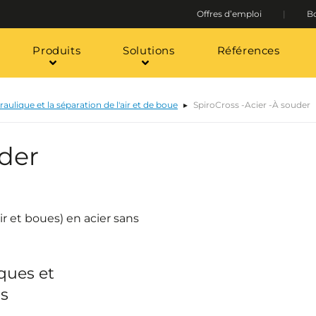
Offres d’emploi
Bo
Produits
Solutions
Références
aulique et la séparation de l'air et de boue
SpiroCross -Acier -À souder
uder
r et boues) en acier sans
ques et
ss