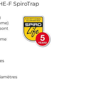
HE-F SpiroTrap
)
lume)
 sont
tème
es
diamètres