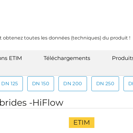
t obtenez toutes les données (techniques) du produit !
ions ETIM
Téléchargements
Produi
DN 125
DN 150
DN 200
DN 250
D
brides -HiFlow
ETIM