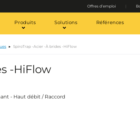
Offres d’emploi
Bo
Produits
Solutions
Références
oues
SpiroTrap -Acier -À brides -HiFlow
es -HiFlow
ant - Haut débit / Raccord