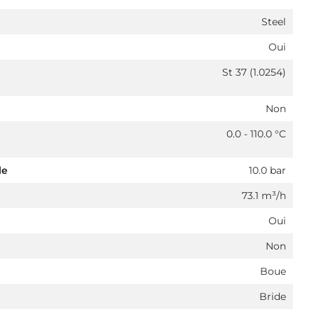
Steel
Oui
St 37 (1.0254)
Non
0.0 - 110.0 °C
le
10.0 bar
73.1 m³/h
Oui
Non
Boue
Bride