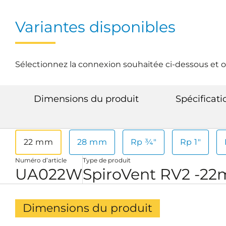
Variantes disponibles
Sélectionnez la connexion souhaitée ci-dessous et o
Dimensions du produit
Spécificat
22 mm
28 mm
Rp ¾"
Rp 1"
Numéro d’article
Type de produit
UA022W
SpiroVent RV2 -2
Dimensions du produit