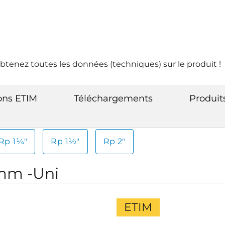
btenez toutes les données (techniques) sur le produit !
ions ETIM
Téléchargements
Produi
Rp 1¼"
Rp 1½"
Rp 2"
2mm -Uni
ETIM