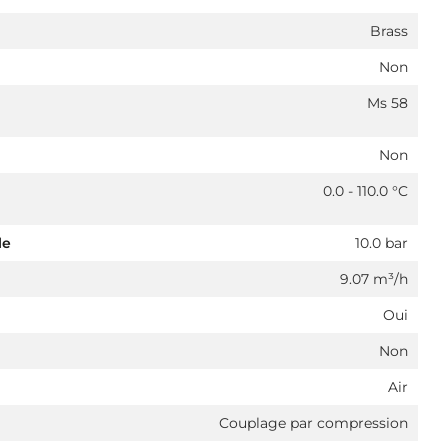
Brass
Non
Ms 58
Non
0.0 - 110.0 °C
le
10.0 bar
9.07 m³/h
Oui
Non
Air
Couplage par compression