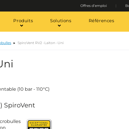
Offres d’emploi
Bo
Produits
Solutions
Références
obulles
SpiroVent RV2 -Laiton -Uni
Uni
ntable (10 bar - 110°C)
) SpiroVent
icrobulles
bon