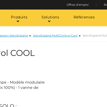
Offres d’emploi
Bo
Produits
Solutions
Références
ression SpiroExpand
SpiroExpand MultiControl Cool
SpiroExpand Mul
rol COOL
mpe - Modèle modulaire
1x 100%) - 1 vanne de
 SOLO :