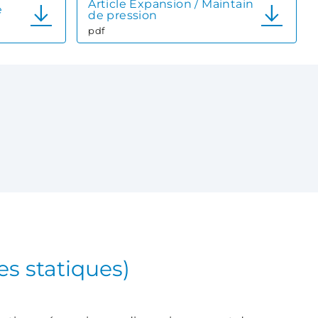
Article Expansion / Maintain
e
de pression
pdf
es statiques)