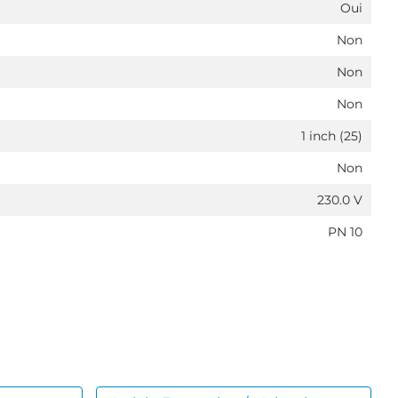
Oui
Non
Non
Non
1 inch (25)
Non
230.0 V
PN 10