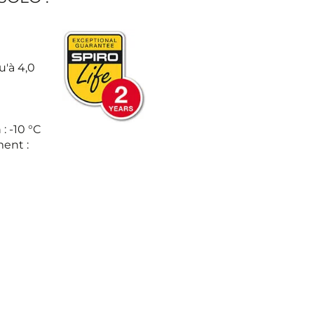
u'à 4,0
: -10 °C
ent :