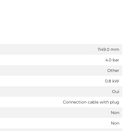
1149.0 mm
4.0 bar
Other
0.8 kW
Oui
Connection cable with plug
Non
Non