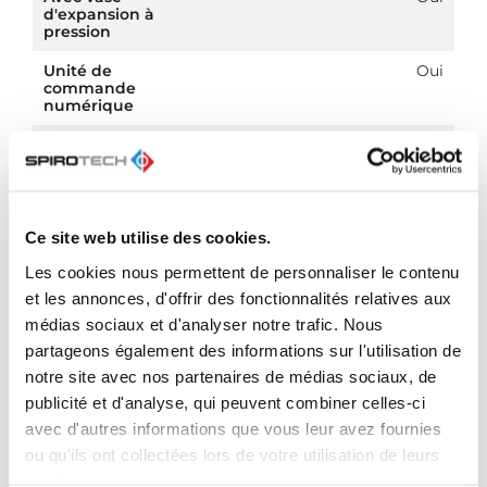
d'expansion à
pression
Unité de
Oui
commande
numérique
Double pompe
Oui
Avec membrane
Oui
interchangeable
Ce site web utilise des cookies.
Compresseur
Non
dans la base
Les cookies nous permettent de personnaliser le contenu
Diamètre
1 inch (25)
et les annonces, d'offrir des fonctionnalités relatives aux
nominal du
médias sociaux et d'analyser notre trafic. Nous
raccord
d'expansion
partageons également des informations sur l'utilisation de
notre site avec nos partenaires de médias sociaux, de
Positionnement
Non
publicité et d'analyse, qui peuvent combiner celles-ci
horizontal
avec d'autres informations que vous leur avez fournies
Tension
230.0 V
ou qu'ils ont collectées lors de votre utilisation de leurs
d'alimentation
services.