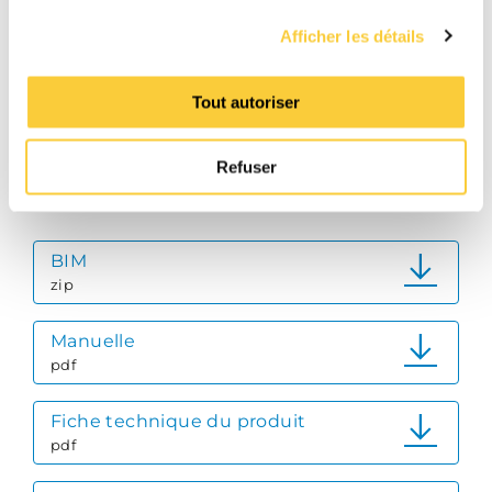
Classe de
PN 10
compression de
Afficher les détails
l'article
Tout autoriser
Refuser
Téléchargements
BIM
zip
Manuelle
pdf
Fiche technique du produit
pdf