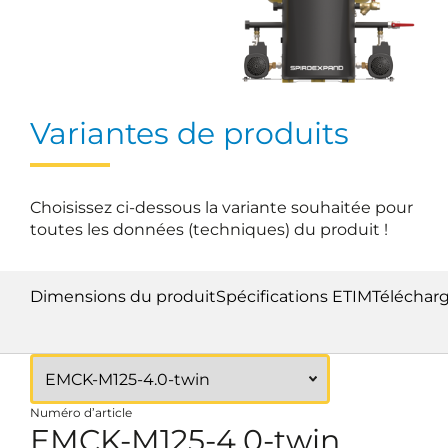
Variantes de produits
Choisissez ci-dessous la variante souhaitée pour
toutes les données (techniques) du produit !
Dimensions du produit
Spécifications ETIM
Téléchar
Numéro d’article
EMCK-M125-4.0-twin