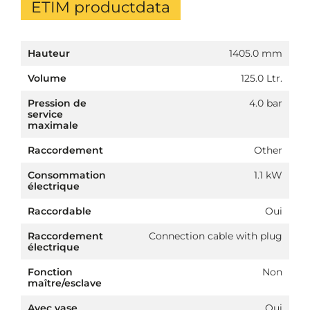
ETIM productdata
Hauteur
1405.0 mm
Volume
125.0 Ltr.
Pression de
4.0 bar
service
maximale
Raccordement
Other
Consommation
1.1 kW
électrique
Raccordable
Oui
Raccordement
Connection cable with plug
électrique
Fonction
Non
maître/esclave
Avec vase
Oui