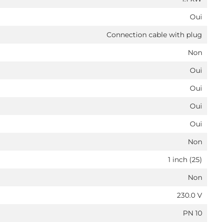
Oui
Connection cable with plug
Non
Oui
Oui
Oui
Oui
Non
1 inch (25)
Non
230.0 V
PN 10