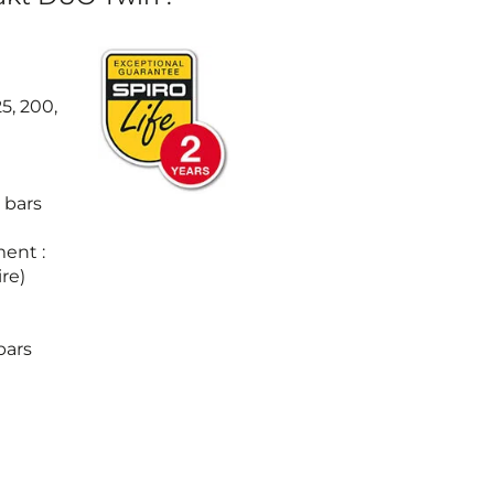
5, 200,
 bars
ent :
ire)
bars