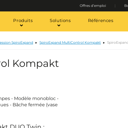
Offres d’emploi
Bo
Produits
Solutions
Références
ression SpiroExpand
SpiroExpand MultiControl Kompakt
SpiroExpan
rol Kompakt
mpes - Modèle monobloc -
ues - Bâche fermée (vase
akt DUO Twin :