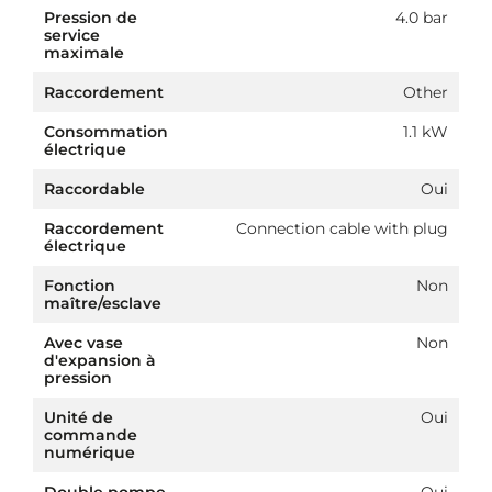
Pression de
4.0 bar
service
maximale
Raccordement
Other
Consommation
1.1 kW
électrique
Raccordable
Oui
Raccordement
Connection cable with plug
électrique
Fonction
Non
maître/esclave
Avec vase
Non
d'expansion à
pression
Unité de
Oui
commande
numérique
Double pompe
Oui