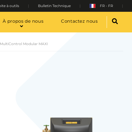
ite à outils
Bulletin Technique
FR - FR
À propos de nous
Contactez nous
MultiControl Modular MAXI