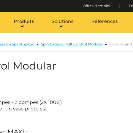
Offres d’emploi
Bo
Produits
Solutions
Références
ression SpiroExpand
SpiroExpand MultiControl Modular
SpiroExpand 
ol Modular
pes - 2 pompes (2X 100%)
: un vase pilote est
ar MAXI :