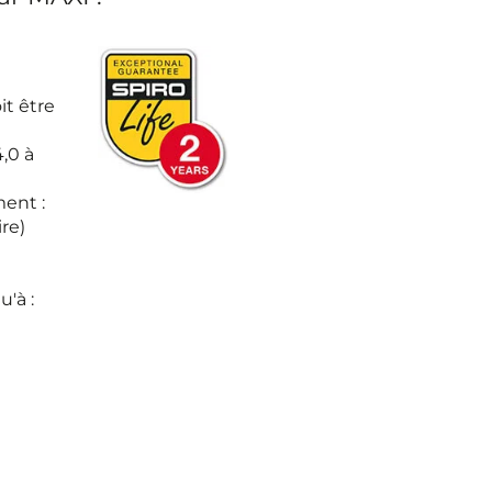
it être
,0 à
ent :
ire)
'à :