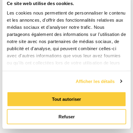
Téléchargements
Ce site web utilise des cookies.
Les cookies nous permettent de personnaliser le contenu
et les annonces, d'offrir des fonctionnalités relatives aux
Manuelle
médias sociaux et d'analyser notre trafic. Nous
pdf
partageons également des informations sur l'utilisation de
notre site avec nos partenaires de médias sociaux, de
Fiche technique du produit
publicité et d'analyse, qui peuvent combiner celles-ci
pdf
avec d'autres informations que vous leur avez fournies
ou qu'ils ont collectées lors de votre utilisation de leurs
Consignes de sécurité
services.
pdf
Afficher les détails
Manuel de l'écran tactile
pdf
Tout autoriser
Article Expansion / Maintain de
pression
Refuser
pdf