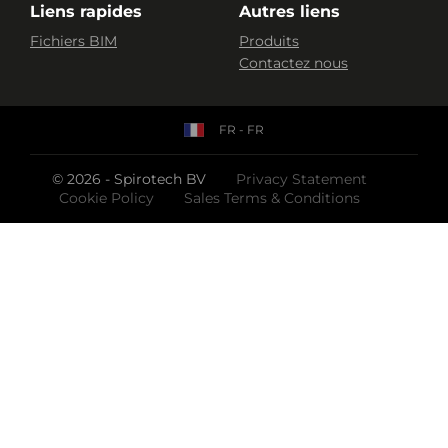
Liens rapides
Autres liens
Fichiers BIM
Produits
Contactez nous
FR - FR
© 2026 - Spirotech BV
Privacy Statement
Cookie Policy
Sales Terms & Conditions